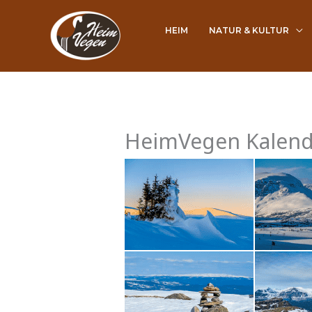
Hopp
rett
HEIM
NATUR & KULTUR
til
innholdet
HeimVegen Kalende