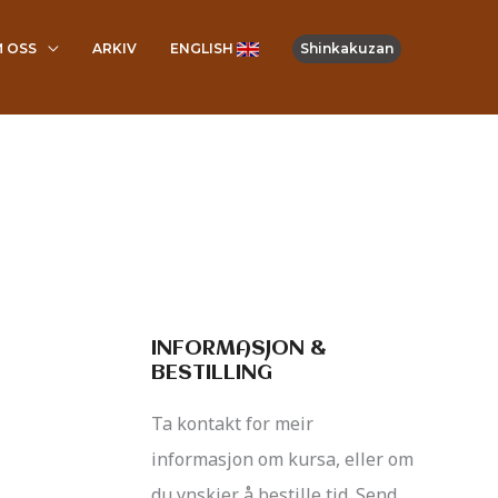
 OSS
ARKIV
ENGLISH
Shinkakuzan
INFORMASJON &
BESTILLING
Ta kontakt for meir
informasjon om kursa, eller om
du ynskjer å bestille tid. Send