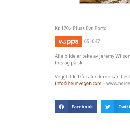
Kr. 170,- Pluss Evt. Porto
651047
Alle bilde er teke av Jeremy Wilson
fots og på ski.
Veggbilde frå kalenderen kan besti
info@heimvegen.com
– www.heimv
Facebook
Twit