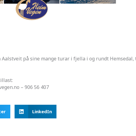
 Aalstveit på sine mange turar i fjella i og rundt Hemsedal, t
llast:
egen.no – 906 56 407
ter
LinkedIn