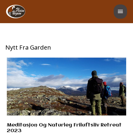
Hopp
Hov
rett
til
innholdet
Nytt Fra Garden
Meditasjon
og
Naturleg
Friluftsliv Retreat
2023
Meditasjon Og Naturleg Friluftsliv Retreat
2023